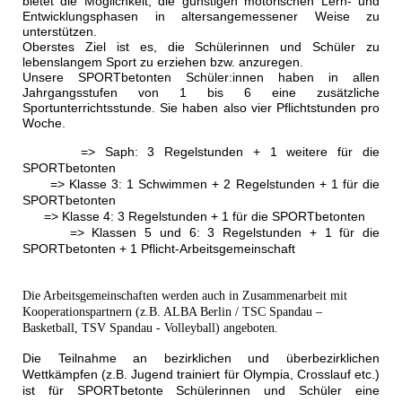
bietet die Möglichkeit, die günstigen motorischen Lern- und
Entwicklungsphasen in altersangemessener Weise zu
unterstützen.
Oberstes Ziel ist es, die Schülerinnen und Schüler zu
lebenslangem Sport zu erziehen bzw. anzuregen.
Unsere SPORTbetonten Schüler:innen haben in allen
Jahrgangsstufen von 1 bis 6 eine zusätzliche
Sportunterrichtsstunde. Sie haben also vier Pflichtstunden pro
Woche.
=> Saph: 3 Regelstunden + 1 weitere für die
SPORTbetonten
=> Klasse 3: 1 Schwimmen + 2 Regelstunden + 1 für die
SPORTbetonten
=> Klasse 4: 3 Regelstunden + 1 für die SPORTbetonten
=> Klassen 5 und 6: 3 Regelstunden + 1 für die
SPORTbetonten + 1 Pflicht-Arbeitsgemeinschaft
Die Arbeitsgemeinschaften werden auch in Zusammenarbeit mit
Kooperationspartnern (z.B. ALBA Berlin / TSC Spandau –
Basketball, TSV Spandau - Volleyball) angeboten.
Die Teilnahme an bezirklichen und überbezirklichen
Wettkämpfen (z.B. Jugend trainiert für Olympia, Crosslauf etc.)
ist für SPORTbetonte Schülerinnen und Schüler eine