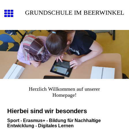
GRUNDSCHULE IM BEERWINKEL
Herzlich Willkommen auf unserer
Homepage!
Hierbei sind wir besonders
Sport - Erasmus+ - Bildung für Nachhaltige
Entwicklung -
Digitales Lernen