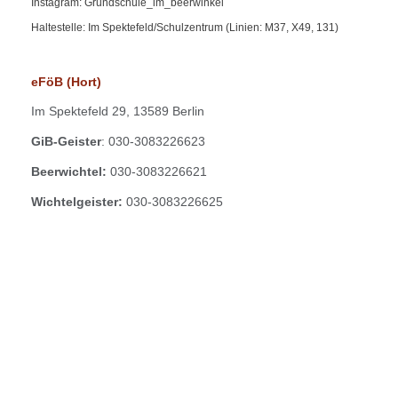
Instagram: Grundschule_im_beerwinkel
Haltestelle: Im Spektefeld/Schulzentrum (Linien: M37, X49, 131)
eFöB (Hort)
Im
Spektefeld 29,
13589 Berlin
GiB-Geister
: 030-3083226623
Beerwichtel:
030-3083226621
Wichtelgeister:
030-3083226625