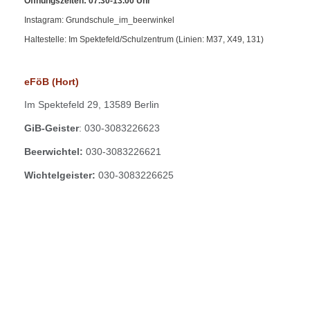
Öffnungszeiten: 07.30-13.00 Uhr
Instagram: Grundschule_im_beerwinkel
Haltestelle: Im Spektefeld/Schulzentrum (Linien: M37, X49, 131)
eFöB (Hort)
Im
Spektefeld 29,
13589 Berlin
GiB-Geister
: 030-3083226623
Beerwichtel:
030-3083226621
Wichtelgeister:
030-3083226625