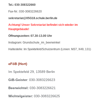
Tel.
:
030-308322660
Fax-Nr
.: 030-3083226620
sekretariat@05G18.schule.berlin.de
Achtung! Unser Sekretariat befindet sich wieder im
Hauptgebäude!
Öffnungszeiten: 07.30-13.00 Uhr
Instagram: Grundschule_im_beerwinkel
Haltestelle: Im Spektefeld/Schulzentrum (Linien: M37, X49, 131)
eFöB (Hort)
Im
Spektefeld 29,
13589 Berlin
GiB-Geister
: 030-3083226623
Beerwichtel:
030-3083226621
Wichtelgeister:
030-3083226625