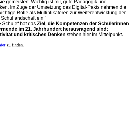
sie gemeistert. Wichtig ist mir, gute Pädagogik und
ken. Im Zuge der Umsetzung des Digital-Pakts nehmen die
htige Rolle als Multiplikatoren zur Weiterentwicklung der
 Schullandschaft ein.“
le Schule“ hat das
Ziel, die Kompetenzen der Schülerinnen
Lernende im 21. Jahrhundert herausragend sind:
ivität und kritisches Denken
stehen hier im Mittelpunkt.
hier
zu finden.