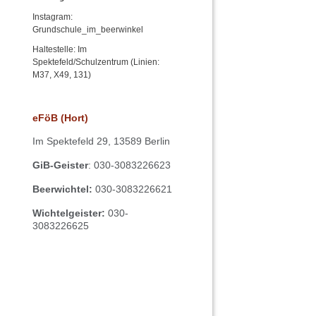
Instagram:
Grundschule_im_beerwinkel
Haltestelle: Im
Spektefeld/Schulzentrum (Linien:
M37, X49, 131)
eFöB (Hort)
Im
Spektefeld 29,
13589 Berlin
GiB-Geister
: 030-3083226623
Beerwichtel:
030-3083226621
Wichtelgeister:
030-
3083226625