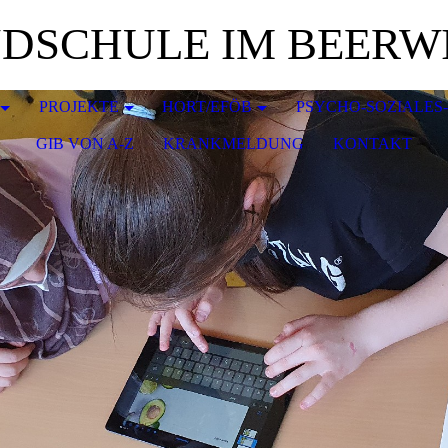
DSCHULE IM BEERW
PROJEKTE
HORT/EFÖB
PSYCHO-SOZIALES
GIB VON A-Z
KRANKMELDUNG
KONTAKT