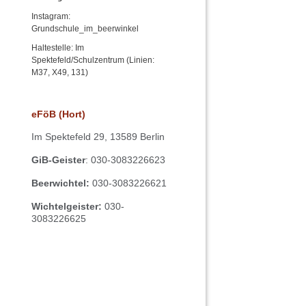
Instagram:
Grundschule_im_beerwinkel
Haltestelle: Im
Spektefeld/Schulzentrum (Linien:
M37, X49, 131)
eFöB (Hort)
Im
Spektefeld 29,
13589 Berlin
GiB-Geister
: 030-3083226623
Beerwichtel:
030-3083226621
Wichtelgeister:
030-
3083226625