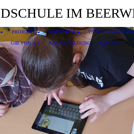
DSCHULE IM BEERW
PROJEKTE
HORT/EFÖB
PSYCHO-SOZIALES
GIB VON A-Z
KRANKMELDUNG
KONTAKT