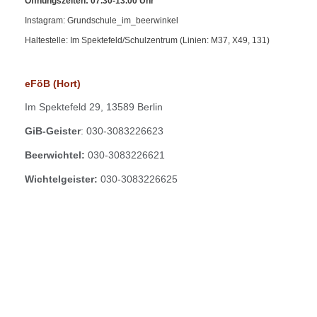
Öffnungszeiten: 07.30-13.00 Uhr
Instagram: Grundschule_im_beerwinkel
Haltestelle: Im Spektefeld/Schulzentrum (Linien: M37, X49, 131)
eFöB (Hort)
Im
Spektefeld 29,
13589 Berlin
GiB-Geister
: 030-3083226623
Beerwichtel:
030-3083226621
Wichtelgeister:
030-3083226625