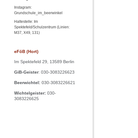
Instagram:
Grundschule_im_beerwinkel
Haltestelle: Im
Spektefeld/Schulzentrum (Linien:
M37, X49, 131)
eFöB (Hort)
Im
Spektefeld 29,
13589 Berlin
GiB-Geister
: 030-3083226623
Beerwichtel:
030-3083226621
Wichtelgeister:
030-
3083226625