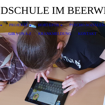
DSCHULE IM BEERW
PROJEKTE
HORT/EFÖB
PSYCHO-SOZIALES
GIB VON A-Z
KRANKMELDUNG
KONTAKT