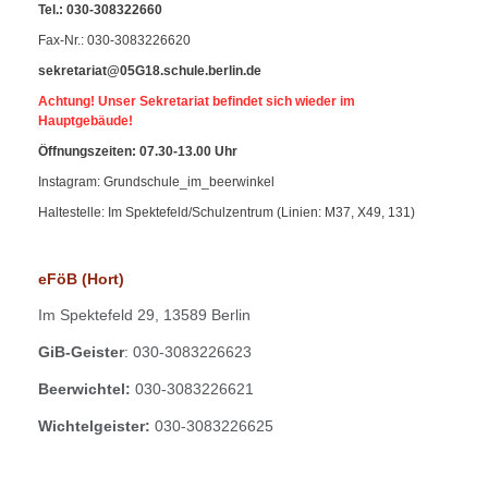
Tel.
:
030-308322660
Fax-Nr
.: 030-3083226620
sekretariat@05G18.schule.berlin.de
Achtung! Unser Sekretariat befindet sich wieder im
Hauptgebäude!
Öffnungszeiten: 07.30-13.00 Uhr
Instagram: Grundschule_im_beerwinkel
Haltestelle: Im Spektefeld/Schulzentrum (Linien: M37, X49, 131)
eFöB (Hort)
Im
Spektefeld 29,
13589 Berlin
GiB-Geister
: 030-3083226623
Beerwichtel:
030-3083226621
Wichtelgeister:
030-3083226625