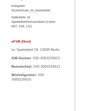
Instagram:
Grundschule_im_beerwinkel
Haltestelle: Im
Spektefeld/Schulzentrum (Linien:
M37, X49, 131)
eFöB (Hort)
Im
Spektefeld 29,
13589 Berlin
GiB-Geister
: 030-3083226623
Beerwichtel:
030-3083226621
Wichtelgeister:
030-
3083226625