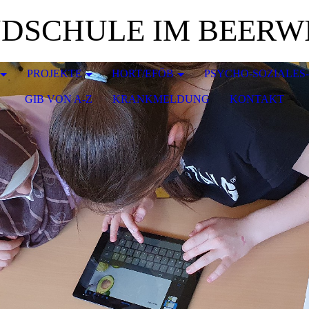
DSCHULE IM BEERW
PROJEKTE
HORT/EFÖB
PSYCHO-SOZIALES
GIB VON A-Z
KRANKMELDUNG
KONTAKT