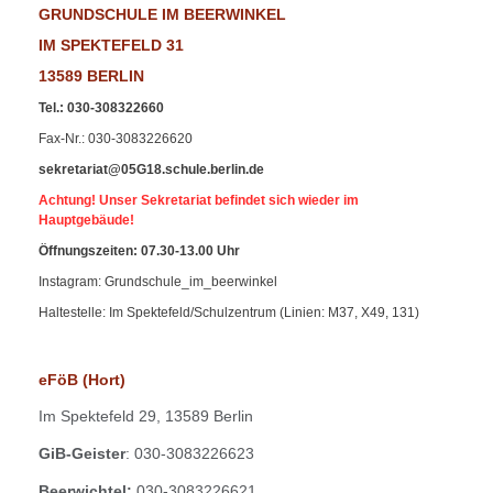
GRUNDSCHULE IM BEERWINKEL
IM SPEKTEFELD 31
13589 BERLIN
Tel.
:
030-308322660
Fax-Nr
.: 030-3083226620
sekretariat@05G18.schule.berlin.de
Achtung! Unser Sekretariat befindet sich wieder im
Hauptgebäude!
Öffnungszeiten: 07.30-13.00 Uhr
Instagram: Grundschule_im_beerwinkel
Haltestelle: Im Spektefeld/Schulzentrum (Linien: M37, X49, 131)
eFöB (Hort)
Im
Spektefeld 29,
13589 Berlin
GiB-Geister
: 030-3083226623
Beerwichtel:
030-3083226621